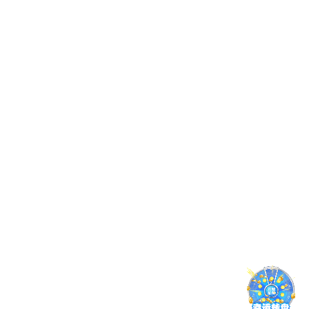
然而，也有不少忠实于康宁汉姆粉丝的人表示不满，
他们认为这种比较是不公平且没有必要。他们指出，
虽然今季开局阶段可能存在差距，但整个赛季才是检
验一名运动员真正实力的时候。此外，他们还强调每
位运动员都有各自的发展轨迹，不应该简单地进行横
向比较。
由此可见，这一话题不仅涉及到单纯的数据对比，更
触及到了情感层面的归属感和支持。许多人对于自己
喜爱的运动员总是希望看到最美好的一面，因此无形
中为他们制造了一种“偏见”，这也是体育文化中常见
的一种现象。
4、未来发展趋势分析
从长远来看，无论是哈珀还是康宁汉姆，他们都有着