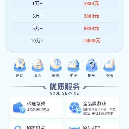
卫，他拥有很强的传球视野和身体素质，但在得分效
率上有时显得不够稳定。
其次，从数据层面来看，两位球员在关键数据上的比
较也成为争论焦点。统计数据显示，哈珀目前场均得
分、助攻及篮板数都优于康宁汉姆，这使得不少分析
人士开始重新审视他们之间的竞争关系。同时，哈珀
在防守端也展现出了不错的能力，这对于球队整体战
术执行尤为重要。
最后，两人的比赛风格也有所不同。哈珀更倾向于积
极主动地寻找进攻机会，而康宁汉姆则注重团队配
合。这种风格上的差异，不仅影响着两人在比赛中的
发挥，也成为媒体讨论的重要内容之一。因此，将两
人放在一起进行比较，无疑会引发更多的话题。