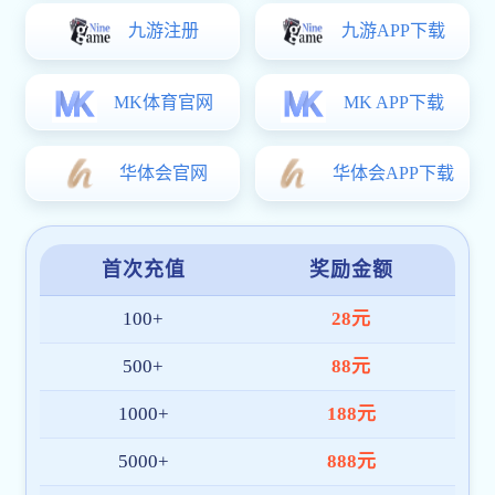
这一言论迅速引发了广泛热议。作为NBA联盟中备受
关注的两名年轻球员，哈珀和康宁汉姆都展现出了极
高的潜力和竞技水平。然而，在本赛季初期，哈珀在
场上的出色表现似乎让他脱颖而出。本文将从多个角
度分析这一言论背后的原因，包括哈珀与康宁汉姆的
对比、媒体影响力、球迷反应以及未来发展趋势等方
面，以探讨这一话题为何引发如此大的讨论。
1、哈珀与康宁汉姆的对比
首先，我们需要了解哈珀和康宁汉姆这两位球员各自
的特点。哈珀是一名得分后卫，他以出色的投射能力
和敏锐的跑位著称。在本赛季初，他不仅在得分方面
表现抢眼，还展现出了良好的组织能力，使得球队在
进攻端更加流畅。而康宁汉姆则是一名全面的控球后