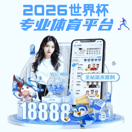
注册入口
易倍体育
APP与网页版入口｜
畅享全球体育赛事与数据服务
欢迎访问
易倍体育
，提供全面覆盖足球、篮
球、电竞等项目的赛事资讯与数据内容， 支持
APP下载
与
网页使用
，每日同步更新千场比
赛，聚焦热门体育内容， 助您轻松获取赛事动
态，掌握比赛节奏。
手机App
网页版