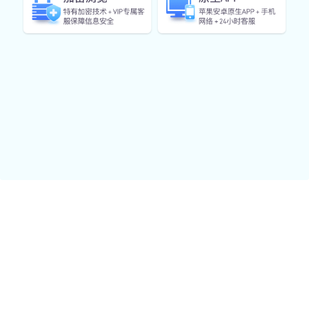
会提升球队整体实力。
2、拼搏精神如何激励队友
在任何一支球队中，优秀球员的表现往往会成为其他
队员学习模仿的榜样。狄龙凭借自己的拼搏精神，不
仅赢得了布克的赞赏，也成为了其他队友争相效仿的
人物。他用实际行动告诉大家，在面对困难时永不放
弃才是真正强者的表现。
这种激励作用是潜移默化的。当其他队员看到狄龙不
断努力、不怕辛苦时，他们自然也会受到鼓舞，提高
自身训练和比赛中的投入程度。这正如一个良好的示
范效应，通过一个人的努力带动整个团队变得更加团
结和奋进。
同时，这种拼搏精神也有助于增强团队之间的信任