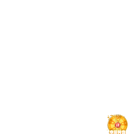
压能力，这对于他的职业生涯至关重要。当面对高强
度竞争或重大赛事时，他能够保持冷静，并发挥出
色，这是其他年轻球员所需学习和借鉴之处。
最后，一个良好的努力态度还有助于树立良好的职业
形象。在现代社会中，形象不仅影响着商业价值，同
时也关系到公众对运动员本身及其所在球队的认知。
一名勤奋工作的球员，总能得到媒体和粉丝们更多的
关注与支持，而这又进一步促进他自身的发展。因
此，布克提到狄龙绝不敷衍了事，就是希望通过这样
的表率力量，引导更多年轻人珍惜机会，实现梦想。
4、如何在比赛中体现这种精神
在比赛中，全力以赴是不言而喻的一项基本要求，它
直接影响着比赛结果。无论是在篮筐下争抢篮板还是