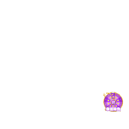
仍影响着当前队伍的发展方向，而穆里尼奥对此深表
赞赏。他相信，无论时代如何变迁，那种勇敢追逐胜
利、不怕失败的精神永远不会改变。
同时，他也指出，这些成就不仅仅是数字上的胜利，
更是一种文化传承。每一次夺冠都是对俱乐部历史的
一次延续，而这种延续则需要不同代际间共同努力。
因此，即使身处不同的位置，所有人都应该为此而骄
傲，共同庆祝这一辉煌时刻。
4、未来展望与个人反思
尽管已经离开皇家马德里多年，但穆里尼奥始终关注
着这支球队的发展动态，并期望他们继续书写辉煌篇
章。他认为，一个伟大的俱乐部需要拥有清晰的发展
战略，以及适合自身特点的人才培养机制。而这些因