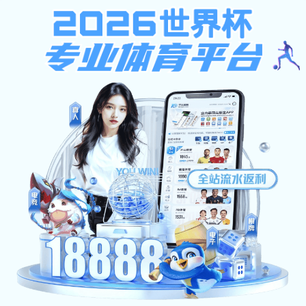
注册入口
易倍体育
APP与网页版入口｜
畅享全球体育赛事与数据服务
欢迎访问
易倍体育
，提供全面覆盖足球、篮
球、电竞等项目的赛事资讯与数据内容， 支持
APP下载
与
网页使用
，每日同步更新千场比
赛，聚焦热门体育内容， 助您轻松获取赛事动
态，掌握比赛节奏。
手机App
网页版