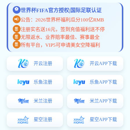
穆里尼奥自豪于未被皇马解雇并对
球队成就表示祝贺
2026-03-31 17:58
48 次阅读
首页
/
体育热讯
在足球界，穆里尼奥的名字几乎无人不知，他以其独
特的战术风格和个性魅力赢得了无数球迷的喜爱。近