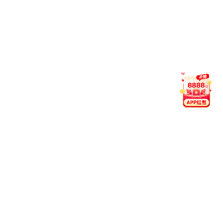
因此，可以说，如果最终达成交易，将不仅是对当前
阵容结构的一次优化，更是对于未来发展的一次战略
投资。这样的举措让我们期待，看到了一个充满希望
与活力的新尤文！
上一篇：
库里自2026年起展现卓越表现场均…
下一篇：
快船在伦纳德缺席的比赛中战绩惨
相关推荐文章